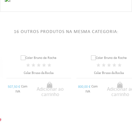
16 OUTROS PRODUTOS NA MESMA CATEGORIA:
Colar Bruno da Rocha
Colar Bruno da Rocha
Com
Com
507,50 €
800,00 €
Adicionar ao
Adicionar ao
IVA
IVA
carrinho
carrinho