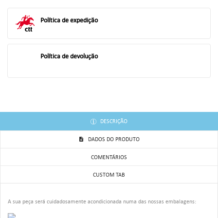
((TITLE))
ENTRAR
AS MINHAS LISTAS DE DESEJOS
Política de expedição
((LABEL))
Você precisa estar logado para salvar produtos em sua lista de
desejos.
Política de devolução
add_circle_outline
Criar uma lista
((CANCELTEXT))
((LOGINTEXT))
((CANCELTEXT))
((CREATETEXT))
DESCRIÇÃO
DADOS DO PRODUTO
COMENTÁRIOS
CUSTOM TAB
A sua peça será cuidadosamente acondicionada numa das nossas embalagens: