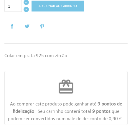
ADICIONAR AO CARRINHO
Colar em prata 925 com zircão
redeem
Ao comprar este produto pode ganhar até
9
pontos de
fidelização
. Seu carrinho conterá total
9
pontos
que
podem ser convertidos num vale de desconto de
0,90 €
.