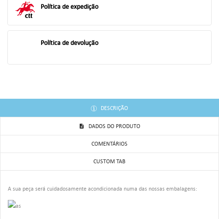
ENTRAR
Política de expedição
AS MINHAS LISTAS DE DESEJOS
((LABEL))
Você precisa estar logado para salvar produtos em sua lista de
desejos.
Política de devolução
add_circle_outline
Criar uma lista
((CANCELTEXT))
((LOGINTEXT))
((CANCELTEXT))
((CREATETEXT))
DESCRIÇÃO
DADOS DO PRODUTO
COMENTÁRIOS
CUSTOM TAB
A sua peça será cuidadosamente acondicionada numa das nossas embalagens: