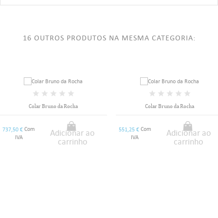
16 OUTROS PRODUTOS NA MESMA CATEGORIA:
Colar Bruno da Rocha
Colar Bruno da Rocha
Com
Com
737,50 €
551,25 €
Adicionar ao
Adicionar ao
IVA
IVA
carrinho
carrinho