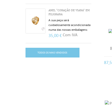
ANEL "CORAÇÃO DE VIANA" EM
FILIGRANA
A sua peça será
cuidadosamente acondicionada
numa das nossas embalagens:
Com IVA
35,00 €
B
((T
TODOS OS MAIS VENDIDOS
((
EN
87,
AS
((
((c
Voc