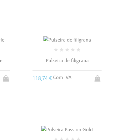
le
Pulseira de filigrana
Com IVA
118,74 €
sta