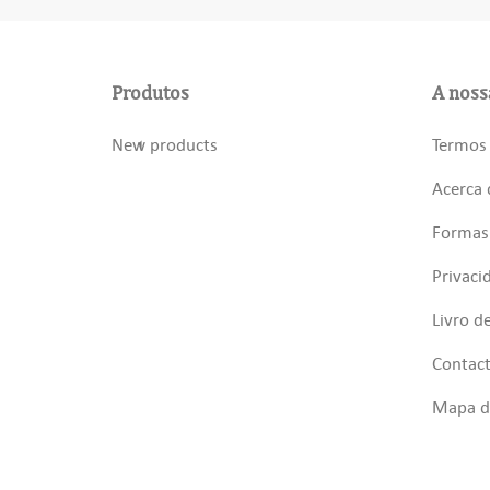
Produtos
A noss
New products
Termos 
Acerca 
Formas
Privaci
Livro d
Contac
Mapa do