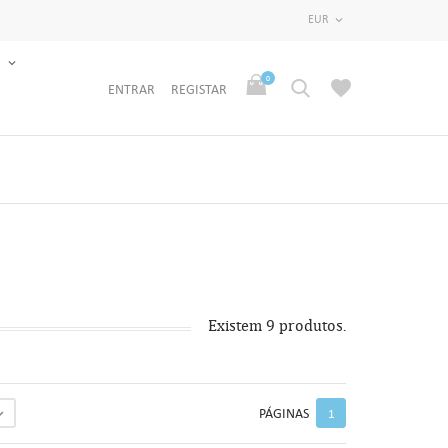
EUR

S
0
ENTRAR
REGISTAR
Existem 9 produtos.
PÁGINAS

1