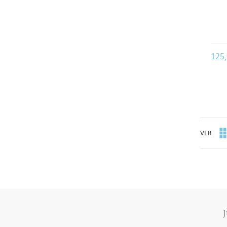
125
VER
J