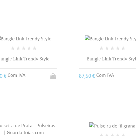
angle Link Trendy Style
Bangle Link Trendy Sty
ITLE))
MODALTITLE))
TRAR
Com IVA
Com IVA
50 €
87,50 €
 MINHAS LISTAS DE DESEJOS
LABEL))
onfirmMessage))
ê precisa estar logado para salvar produtos em sua lista de desejos.
add_circle_outline
Criar uma li
((CANCELTEXT))
((CANCELTEXT))
((MODALDELETETEXT))
((LOGINTEXT))
((CANCELTEXT))
((CREATETEXT))