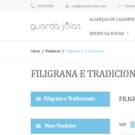
919297525
Loja@guarda-joias.com
Contac


ALIANÇAS DE CASAME
BRUNO DA ROCHA
Início
Pulseiras
Filigrana e Tradicionais
FILIGRANA E TRADICION
FILIG
Filigrana e Tradicionais
VER
Mais Vendidos