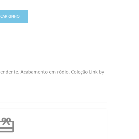
 CARRINHO
endente. Acabamento em ródio. Coleção Link by
edeem