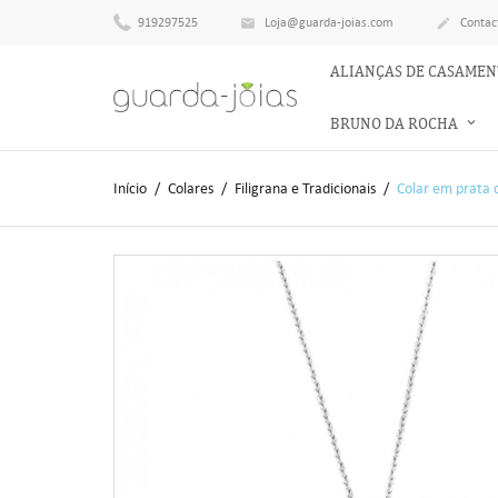
919297525
Loja@guarda-joias.com
Contac


ALIANÇAS DE CASAME
BRUNO DA ROCHA
Início
Colares
Filigrana e Tradicionais
Colar em prata 