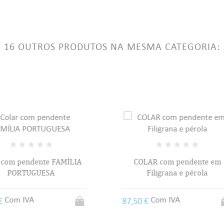
 MINHAS LISTAS DE DESEJOS
LABEL))
ê precisa estar logado para salvar produtos em sua lista de desejos.
16 OUTROS PRODUTOS NA MESMA CATEGORIA:
add_circle_outline
Criar uma li
((CANCELTEXT))
((LOGINTEXT))
((CANCELTEXT))
((CREATETEXT))
COLAR com pendente
OLAR com pendente em
Filigrana e pérola
Com IVA
56,25 €
Com IVA
0 €