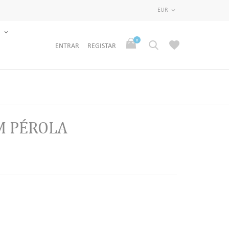
EUR

S
0
ENTRAR
REGISTAR
M PÉROLA