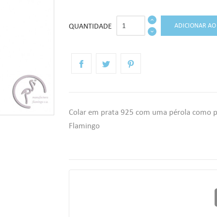
QUANTIDADE
ADICIONAR AO
Colar em prata 925 com uma pérola como p
Flamingo
r