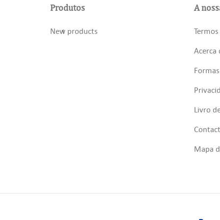
Produtos
A noss
New products
Termos 
Acerca 
Formas
Privaci
Livro d
Contac
Mapa do