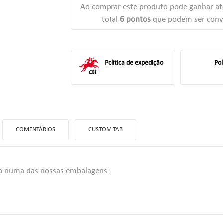
Ao comprar este produto pode ganhar a
total
6
pontos
que podem ser conv
Política de expedição
Pol
COMENTÁRIOS
CUSTOM TAB
da numa das nossas embalagens:
ITLE))
TRAR