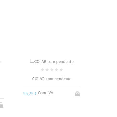
sta
CO
Colar de prata em filigrana
1 037,
Com IVA
196,25 €