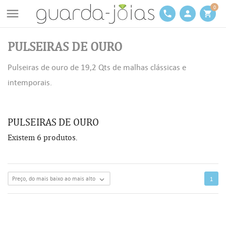
0

phone
person
shopping_cart
PULSEIRAS DE OURO
Pulseiras de ouro de 19,2 Qts de malhas clássicas e
intemporais.
PULSEIRAS DE OURO
Existem 6 produtos.
Preço, do mais baixo ao mais alto

1