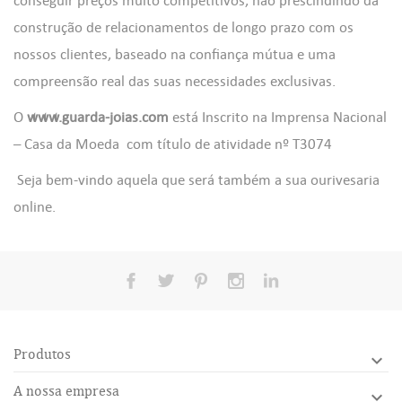
conseguir preços muito competitivos, não prescindindo da
((CANCELTEXT))
((CREATETEXT))
construção de relacionamentos de longo prazo com os
nossos clientes, baseado na confiança mútua e uma
compreensão real das suas necessidades exclusivas.
O
www.guarda-joias.com
está Inscrito na Imprensa Nacional
– Casa da Moeda
com título de atividade nº T3074
Seja bem-vindo aquela que será também a sua ourivesaria
online.
Produtos

A nossa empresa
