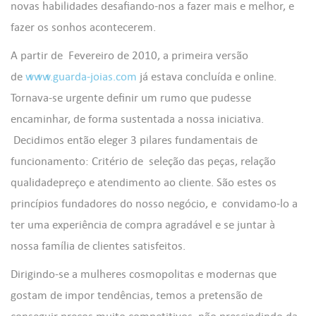
novas habilidades desafiando-nos a fazer mais e melhor, e
fazer os sonhos acontecerem.
A partir de Fevereiro de 2010, a primeira versão
de
www.guarda-joias.com
já estava concluída e online.
Tornava-se urgente definir um rumo que pudesse
encaminhar, de forma sustentada a nossa iniciativa.
Decidimos então eleger 3 pilares fundamentais de
funcionamento: Critério de seleção das peças, relação
qualidadepreço e atendimento ao cliente. São estes os
((TITLE))
ENTRAR
princípios fundadores do nosso negócio, e convidamo-lo a
((MODALTITLE))
AS MINHAS LISTAS DE DESEJOS
ter uma experiência de compra agradável e se juntar à
((LABEL))
Você precisa estar logado para salvar produtos em sua lista de
nossa família de clientes satisfeitos.
((confirmMessage))
desejos.
Dirigindo-se a mulheres cosmopolitas e modernas que
add_circle_outline
Criar uma lista
((CANCELTEXT))
((MODALDELETETEXT))
gostam de impor tendências, temos a pretensão de
((CANCELTEXT))
((LOGINTEXT))