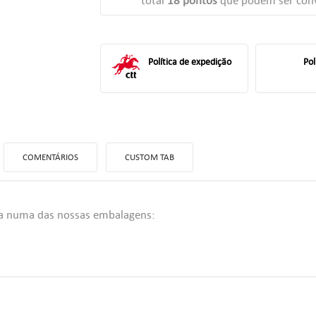
total
18
pontos
que podem ser conv
Política de expedição
Pol
COMENTÁRIOS
CUSTOM TAB
da numa das nossas embalagens:
ITLE))
TRAR
 MINHAS LISTAS DE DESEJOS
LABEL))