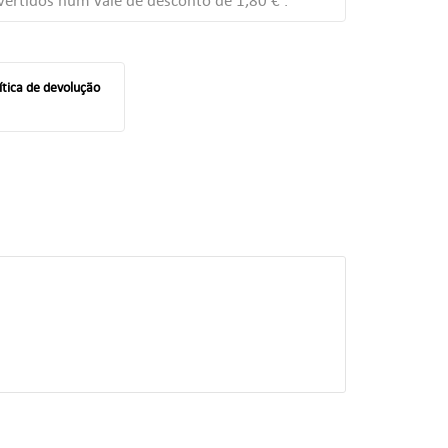
ertidos num vale de desconto de
1,80 €
.
ítica de devolução