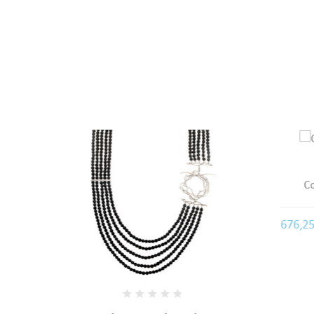
Voc
Colar Bruno da Rocha
Com IVA
676,25 €
132,