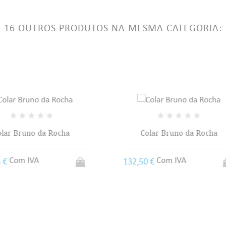
ê precisa estar logado para salvar produtos em sua lista de desejos.
16 OUTROS PRODUTOS NA MESMA CATEGORIA:
add_circle_outline
Criar uma li
((CANCELTEXT))
((LOGINTEXT))
((CANCELTEXT))
((CREATETEXT))
Colar Bruno da Rocha
Colar Bruno da Rocha
Com IVA
50 €
Com IVA
747,50 €