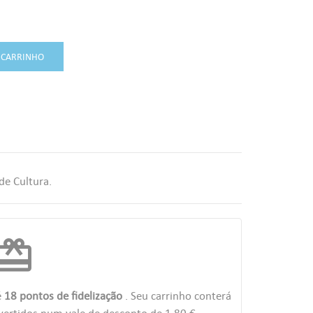
 CARRINHO
de Cultura.
edeem
é
18
pontos de fidelização
. Seu carrinho conterá