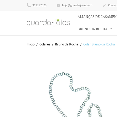
919297525
Loja@guarda-joias.com
Contac


ALIANÇAS DE CASAME
BRUNO DA ROCHA
Início
Colares
Bruno da Rocha
Colar Bruno da Rocha