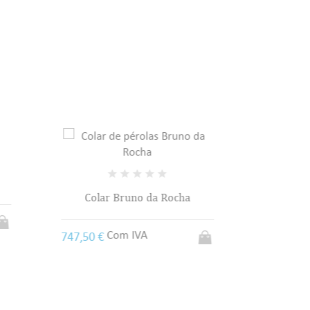
sta
Gargantilha Bruno da Rocha
Garga
Com IVA
783,76 €
1 402,