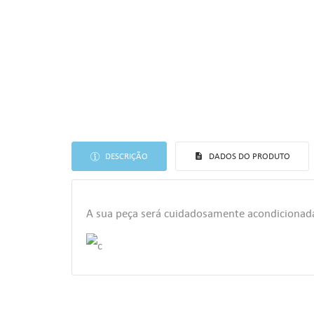
DESCRIÇÃO
DADOS DO PRODUTO
A sua peça será cuidadosamente acondiciona
((T
EN
AS
((