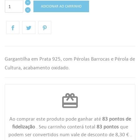
ADICIONAR AO CARRINHO
Gargantilha em Prata 925, com Pérolas Barrocas e Pérola de
Cultura, acabamento oxidado.
redeem
Ao comprar este produto pode ganhar até
83
pontos de
fidelização
. Seu carrinho conterá total
83
pontos
que
podem ser convertidos num vale de desconto de
8,30 €
.