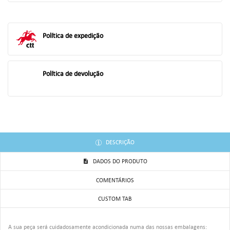
((TITLE))
ENTRAR
AS MINHAS LISTAS DE DESEJOS
Política de expedição
((LABEL))
Você precisa estar logado para salvar produtos em sua lista de
desejos.
Política de devolução
add_circle_outline
Criar uma lista
((CANCELTEXT))
((LOGINTEXT))
((CANCELTEXT))
((CREATETEXT))
DESCRIÇÃO
DADOS DO PRODUTO
COMENTÁRIOS
CUSTOM TAB
A sua peça será cuidadosamente acondicionada numa das nossas embalagens: