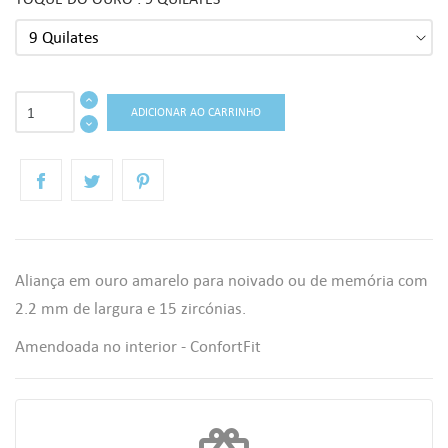
ADICIONAR AO CARRINHO
Aliança em ouro amarelo para noivado ou de memória com
2.2 mm de largura e 15 zircónias.
((TITLE))
ENTRAR
Amendoada no interior - ConfortFit
AS MINHAS LISTAS DE DESEJOS
((LABEL))
Você precisa estar logado para salvar produtos em sua lista de
desejos.
Criar uma lista