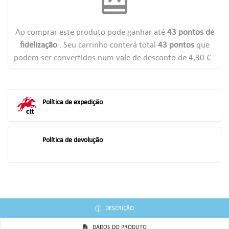
redeem
add_circle_outline
((CANCELTEXT))
((LOGINTEXT))
((CANCELTEXT))
((CREATETEXT))
Ao comprar este produto pode ganhar até
43
pontos de
fidelização
. Seu carrinho conterá total
43
pontos
que
podem ser convertidos num vale de desconto de
4,30 €
.
Política de expedição
Política de devolução
DESCRIÇÃO
DADOS DO PRODUTO