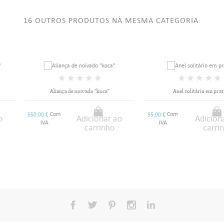
16 OUTROS PRODUTOS NA MESMA CATEGORIA:
Aliança de noivado "koca"
Anel solitário em prata
Com
Com
550,00 €
55,00 €
Adicionar ao
Adicionar ao
IVA
IVA
carrinho
carrinho