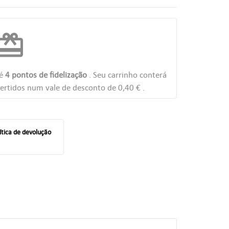
edeem
té
4
pontos de fidelização
. Seu carrinho conterá
ertidos num vale de desconto de
0,40 €
.
ítica de devolução