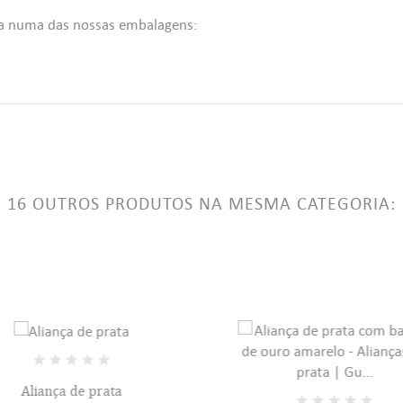
ITLE))
da numa das nossas embalagens:
TRAR
 MINHAS LISTAS DE DESEJOS
LABEL))
ê precisa estar logado para salvar produtos em sua lista de desejos.
add_circle_outline
Criar uma li
((CANCELTEXT))
((LOGINTEXT))
((CANCELTEXT))
((CREATETEXT))
16 OUTROS PRODUTOS NA MESMA CATEGORIA:
Aliança de prata