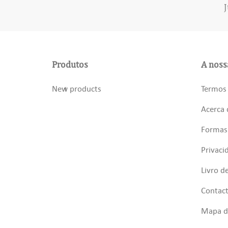
J
Produtos
A noss
New products
Termos 
Acerca 
Formas
Privaci
Livro d
Contac
Mapa do