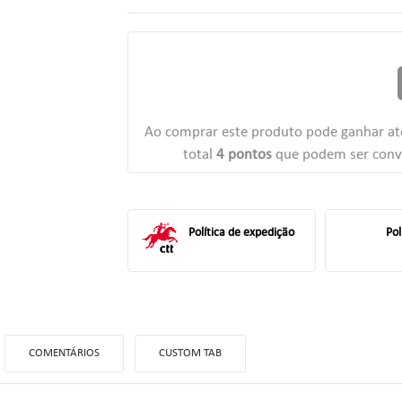
r
Ao comprar este produto pode ganhar a
total
4
pontos
que podem ser conv
Política de expedição
Pol
COMENTÁRIOS
CUSTOM TAB