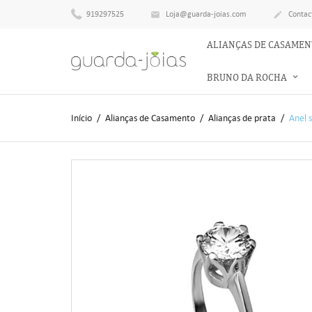
919297525
Loja@guarda-joias.com
Contac


ALIANÇAS DE CASAME
BRUNO DA ROCHA
Início
Alianças de Casamento
Alianças de prata
Anel 