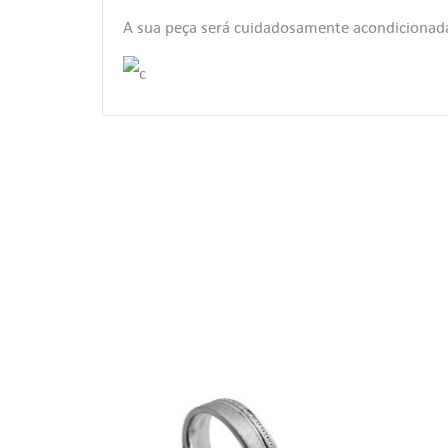
((T
A sua peça será cuidadosamente acondiciona
EN
AS
((
Voc