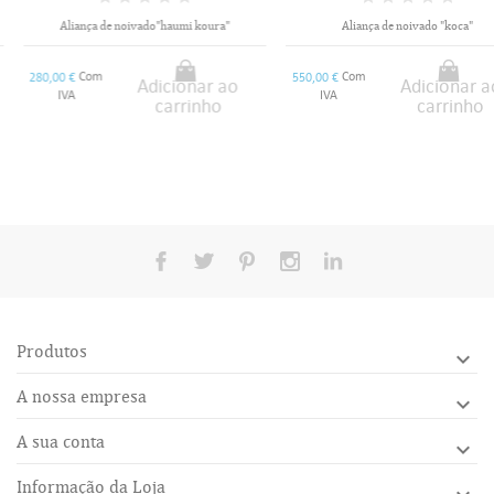
Aliança de noivado"haumi koura"
Aliança de noivado "koca"
Com
Com
280,00 €
550,00 €
Adicionar ao
Adicionar ao
IVA
IVA
carrinho
carrinho
Produtos

A nossa empresa

A sua conta

Informação da Loja