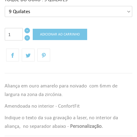
ADICIONAR AO CARRINHO
((TITLE))
ENTRAR
AS MINHAS LISTAS DE DESEJOS
Aliança em ouro amarelo para noivado com 6mm de
((LABEL))
Você precisa estar logado para salvar produtos em sua lista de
largura na zona da zircónia.
desejos.
Amendoada no interior - ConfortFit
add_circle_outline
Criar uma lista
Indique o texto da sua gravação a laser, no interior da
((CANCELTEXT))
((LOGINTEXT))
aliança, no separador abaixo -
Personalização.
((CANCELTEXT))
((CREATETEXT))