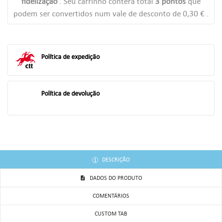
fidelização
. Seu carrinho conterá total
3
pontos
que
podem ser convertidos num vale de desconto de
0,30 €
.
((TITLE))
ENTRAR
AS MINHAS LISTAS DE DESEJOS
((LABEL))
Você precisa estar logado para salvar produtos em sua lista de
Política de expedição
desejos.
add_circle_outline
Criar uma lista
Política de devolução
((CANCELTEXT))
((LOGINTEXT))
((CANCELTEXT))
((CREATETEXT))
DESCRIÇÃO
DADOS DO PRODUTO
COMENTÁRIOS
CUSTOM TAB