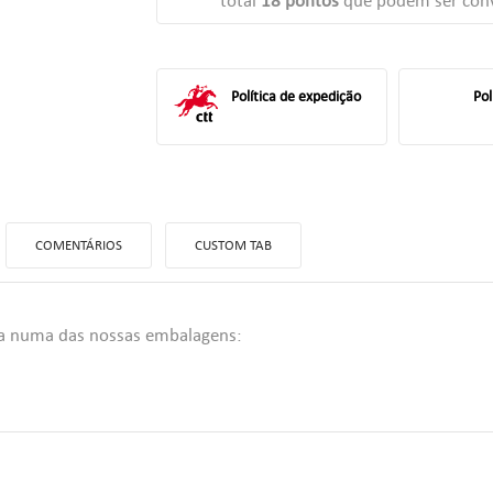
total
18
pontos
que podem ser conv
Política de expedição
Pol
COMENTÁRIOS
CUSTOM TAB
da numa das nossas embalagens:
ITLE))
TRAR
 MINHAS LISTAS DE DESEJOS