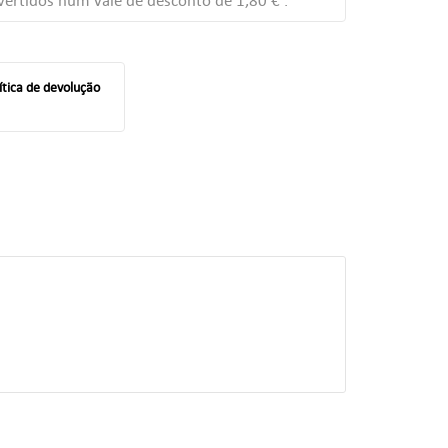
ertidos num vale de desconto de
1,80 €
.
ítica de devolução