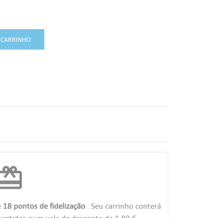
 CARRINHO
edeem
é
18
pontos de fidelização
. Seu carrinho conterá