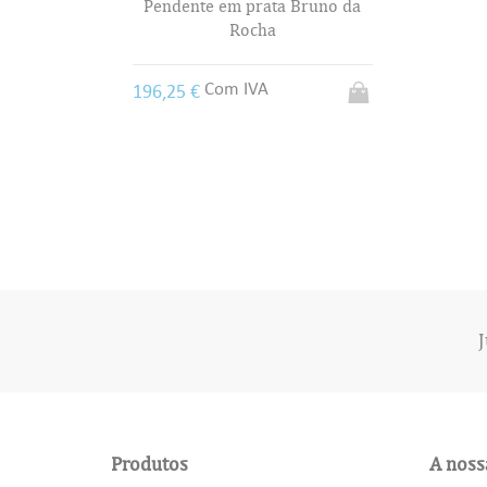
uno da
J
Produtos
A noss