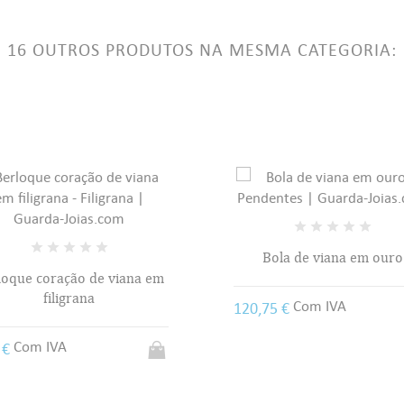
LABEL))
ê precisa estar logado para salvar produtos em sua lista de desejos.
16 OUTROS PRODUTOS NA MESMA CATEGORIA:
add_circle_outline
Criar uma li
((CANCELTEXT))
((LOGINTEXT))
((CANCELTEXT))
((CREATETEXT))
Bola de viana em ouro
Pendente em prata dour
"Portugal"
Com IVA
75 €
Com IVA
31,25 €