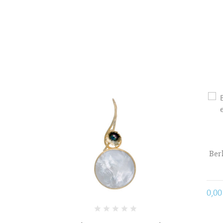
((
Voc
Berloque coração de viana em
filigrana
120,
Com IVA
0,00 €