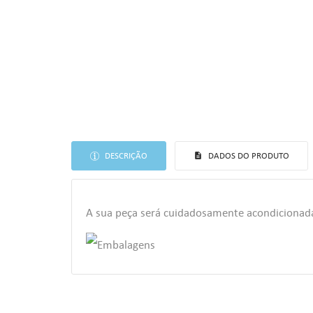
DESCRIÇÃO
DADOS DO PRODUTO
A sua peça será cuidadosamente acondiciona
((T
EN
AS