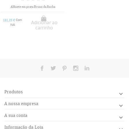
Alfinete em prata Bruno da Rocha
Com
181,25 €
Adicionar ao
IVA
carrinho
Produtos

A nossa empresa

A sua conta

Informação da Loja