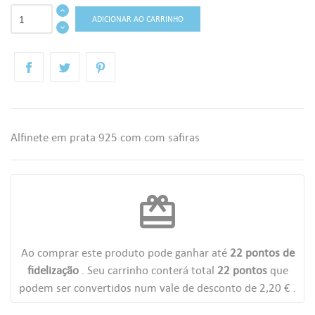
ADICIONAR AO CARRINHO
Alfinete em prata 925 com com safiras
redeem
Ao comprar este produto pode ganhar até
22
pontos de
fidelização
. Seu carrinho conterá total
22
pontos
que
podem ser convertidos num vale de desconto de
2,20 €
.