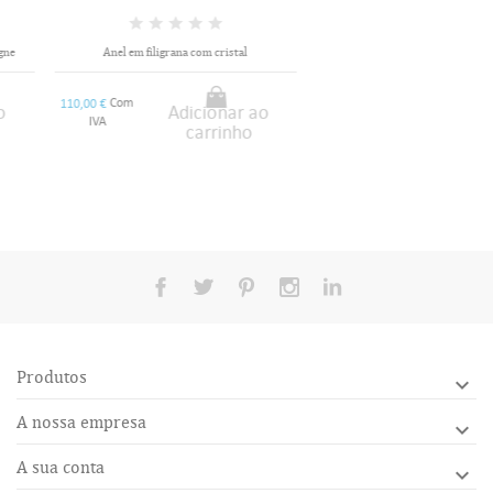
Anel em filigrana com cristal
Com
110,00 €
Adicionar ao
IVA
carrinho
Produtos

A nossa empresa

A sua conta
