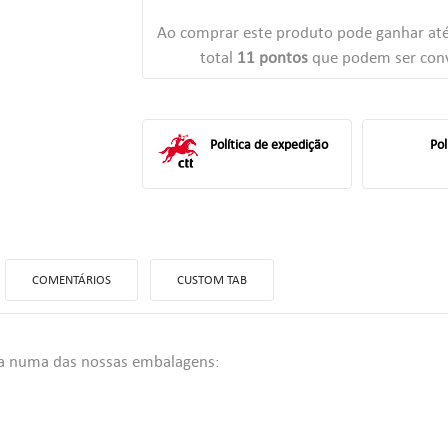
Ao comprar este produto pode ganhar at
total
11
pontos
que podem ser conv
Política de expedição
Pol
COMENTÁRIOS
CUSTOM TAB
da numa das nossas embalagens:
ITLE))
TRAR
 MINHAS LISTAS DE DESEJOS