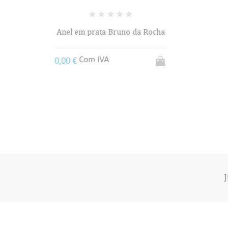
a Rocha
J