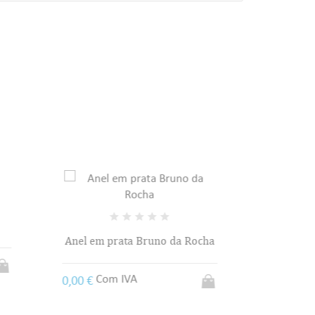
sta
ocha
Anel em prata Bruno da Rocha
Anel e
Com IVA
0,00 €
0,00 €