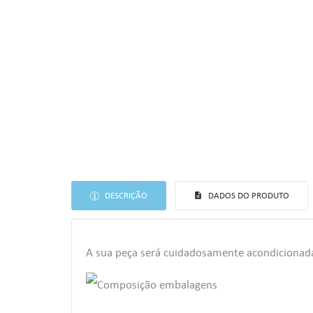
DESCRIÇÃO
DADOS DO PRODUTO
A sua peça será cuidadosamente acondiciona
((T
EN
AS