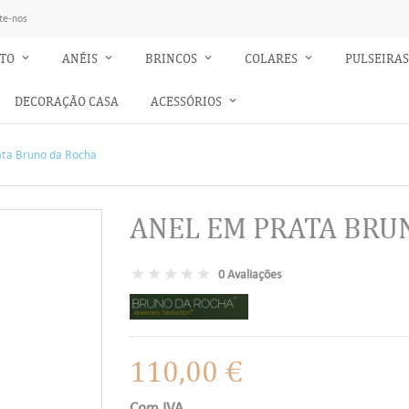
te-nos
NTO
ANÉIS
BRINCOS
COLARES
PULSEIRA
DECORAÇÃO CASA
ACESSÓRIOS
ata Bruno da Rocha
ANEL EM PRATA BRU
0 Avaliações
110,00 €
Com IVA