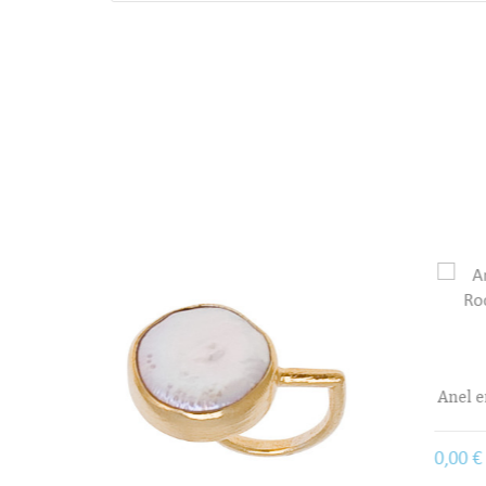
((
Voc
Anel em prata Bruno da Rocha
207,
Com IVA
0,00 €