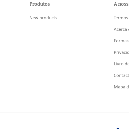
Produtos
A noss
New products
Termos 
Acerca 
Formas
Privaci
Livro d
Contac
Mapa do