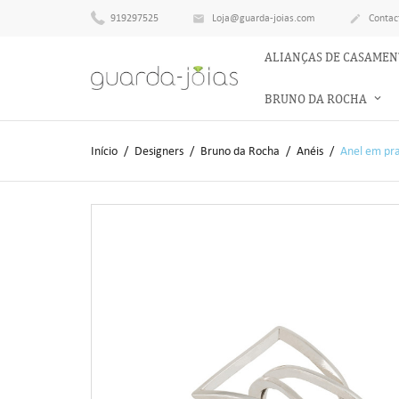
919297525
Loja@guarda-joias.com
Contac


ALIANÇAS DE CASAME
BRUNO DA ROCHA
Início
Designers
Bruno da Rocha
Anéis
Anel em pr