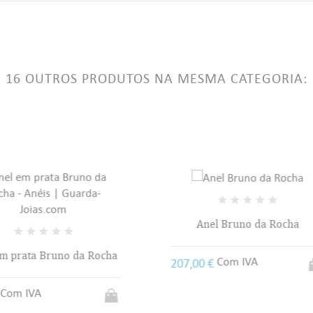
LABEL))
ê precisa estar logado para salvar produtos em sua lista de desejos.
add_circle_outline
Criar uma li
((CANCELTEXT))
((LOGINTEXT))
16 OUTROS PRODUTOS NA MESMA CATEGORIA:
((CANCELTEXT))
((CREATETEXT))
Anel Bruno da Rocha
Anel em prata Bruno da R
Com IVA
00 €
Com IVA
0,00 €