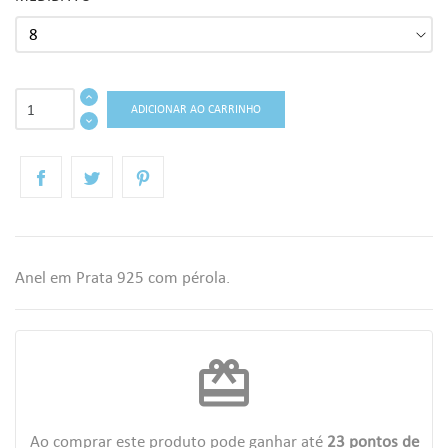
ADICIONAR AO CARRINHO
Anel em Prata 925 com pérola.
redeem
Ao comprar este produto pode ganhar até
23
pontos de