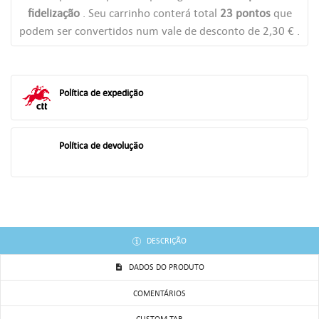
fidelização
. Seu carrinho conterá total
23
pontos
que
((TITLE))
podem ser convertidos num vale de desconto de
2,30 €
.
ENTRAR
AS MINHAS LISTAS DE DESEJOS
((LABEL))
Você precisa estar logado para salvar produtos em sua lista de
Política de expedição
desejos.
add_circle_outline
Criar uma lista
((CANCELTEXT))
((LOGINTEXT))
Política de devolução
((CANCELTEXT))
((CREATETEXT))
DESCRIÇÃO
DADOS DO PRODUTO
COMENTÁRIOS
CUSTOM TAB