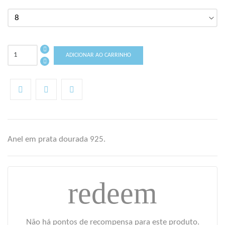
ADICIONAR AO CARRINHO
Anel em prata dourada 925.
((TITLE))
redeem
ENTRAR
AS MINHAS LISTAS DE DESEJOS
((LABEL))
Você precisa estar logado para salvar produtos em sua lista de
Não há pontos de recompensa para este produto.
desejos.