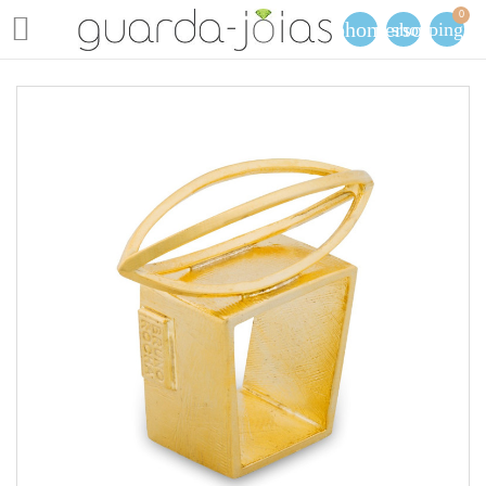
0

phone
person
shopping_ca