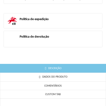
add_circle_outline
Criar uma lista
((CANCELTEXT))
((LOGINTEXT))
Política de expedição
((CANCELTEXT))
((CREATETEXT))
Política de devolução
DESCRIÇÃO
DADOS DO PRODUTO
COMENTÁRIOS
CUSTOM TAB