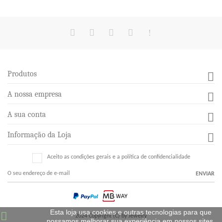
Produtos

A nossa empresa

A sua conta

Informação da Loja

Aceito as condições gerais e a política de confidencialidade
ENVIAR
Esta loja usa cookies e outras tecnologias para que
2024 Copyright (C) by Jewelry
possamos melhorar sua experiência em nossos sites.