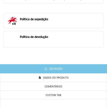
((TITLE))
ENTRAR
AS MINHAS LISTAS DE DESEJOS
Política de expedição
((LABEL))
Você precisa estar logado para salvar produtos em sua lista de
desejos.
add_circle_outline
Criar uma lista
Política de devolução
((CANCELTEXT))
((LOGINTEXT))
((CANCELTEXT))
((CREATETEXT))
DESCRIÇÃO
DADOS DO PRODUTO
COMENTÁRIOS
CUSTOM TAB