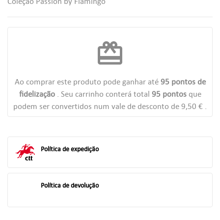
Coleção Passion by Flamingo
((LABEL))
Você precisa estar logado para salvar produtos em sua lista de
desejos.
add_circle_outline
Criar uma lista
redeem
((CANCELTEXT))
((LOGINTEXT))
((CANCELTEXT))
((CREATETEXT))
Ao comprar este produto pode ganhar até
95
pontos de
fidelização
. Seu carrinho conterá total
95
pontos
que
podem ser convertidos num vale de desconto de
9,50 €
.
Política de expedição
Política de devolução