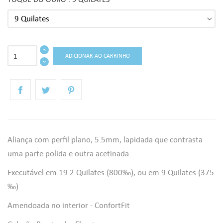
ADICIONAR AO CARRINHO
Aliança com perfil plano, 5.5mm, lapidada que contrasta
uma parte polida e outra acetinada.
Executável em 19.2 Quilates (800‰), ou em 9 Quilates (375
‰)
((TITLE))
ENTRAR
Amendoada no interior - ConfortFit
AS MINHAS LISTAS DE DESEJOS