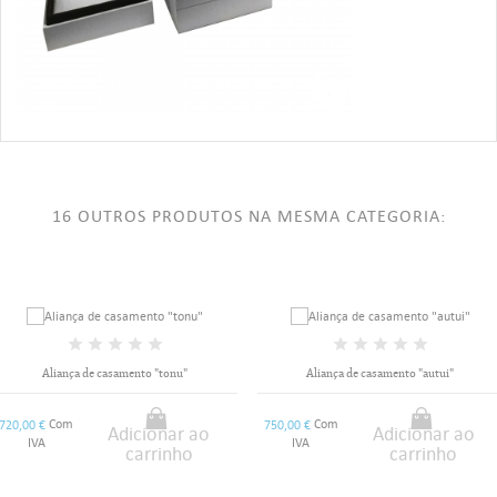
16 OUTROS PRODUTOS NA MESMA CATEGORIA:
Aliança de casamento "tonu"
Aliança de casamento "autui"
Com
Com
720,00 €
750,00 €
Adicionar ao
Adicionar ao
IVA
IVA
carrinho
carrinho