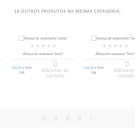
16 OUTROS PRODUTOS NA MESMA CATEGORIA:
Aliança de casamento "autui"
Aliança de casamento "lieve"
Com
Com
750,00 €
530,00 €
Adicionar ao
Adicionar ao
IVA
IVA
carrinho
carrinho