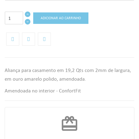
ADICIONAR AO CARRINHO
Aliança para casamento em 19,2 Qts com 2mm de largura,
em ouro amarelo polido, amendoada.
Amendoada no interior - ConfortFit
((TITLE))
ENTRAR
AS MINHAS LISTAS DE DESEJOS
((LABEL))
Você precisa estar logado para salvar produtos em sua lista de
redeem
desejos.
add_circle_outline
Criar uma lista