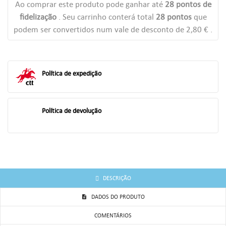
Ao comprar este produto pode ganhar até
28
pontos de
((CANCELTEXT))
((LOGINTEXT))
fidelização
. Seu carrinho conterá total
28
pontos
que
((CANCELTEXT))
((CREATETEXT))
podem ser convertidos num vale de desconto de
2,80 €
.
Política de expedição
Política de devolução
DESCRIÇÃO
DADOS DO PRODUTO
COMENTÁRIOS