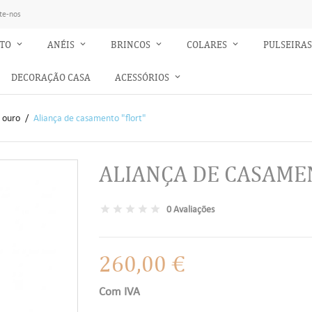
te-nos
NTO
ANÉIS
BRINCOS
COLARES
PULSEIRA
DECORAÇÃO CASA
ACESSÓRIOS
 ouro
Aliança de casamento "flort"
ALIANÇA DE CASAME
0 Avaliações
260,00 €
Com IVA