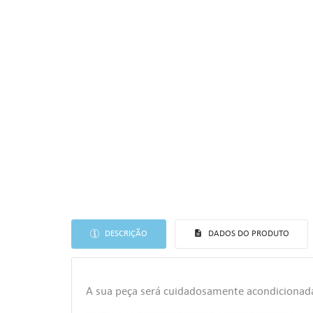
((T
DESCRIÇÃO
DADOS DO PRODUTO
EN
AS
((
A sua peça será cuidadosamente acondicionad
Voc