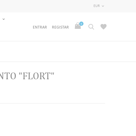
EUR

S
0
ENTRAR
REGISTAR
NTO "FLORT"