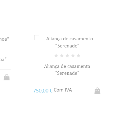
oa"
Aliança de casamento
Alianç
"Serenade"
310,00
Com IVA
750,00 €