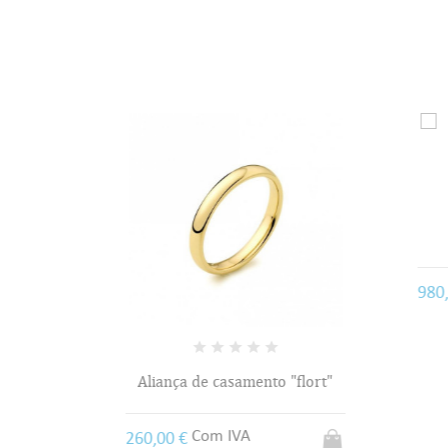
riodas"
980,
Aliança de casamento "flort"
Com IVA
260,00 €