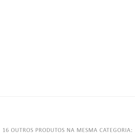
add_circle_outline
Criar uma li
((CANCELTEXT))
((LOGINTEXT))
((CANCELTEXT))
((CREATETEXT))
16 OUTROS PRODUTOS NA MESMA CATEGORIA: