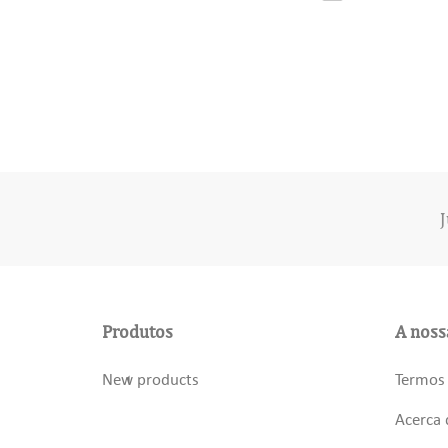
J
Produtos
A noss
New products
Termos 
Acerca 