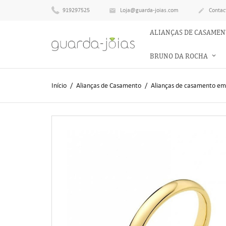
919297525
Loja@guarda-joias.com
Contac


ALIANÇAS DE CASAME
BRUNO DA ROCHA
Início
Alianças de Casamento
Alianças de casamento em