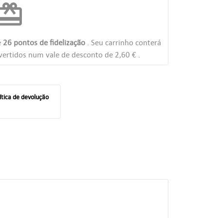
edeem
é
26
pontos de fidelização
. Seu carrinho conterá
ertidos num vale de desconto de
2,60 €
.
ítica de devolução