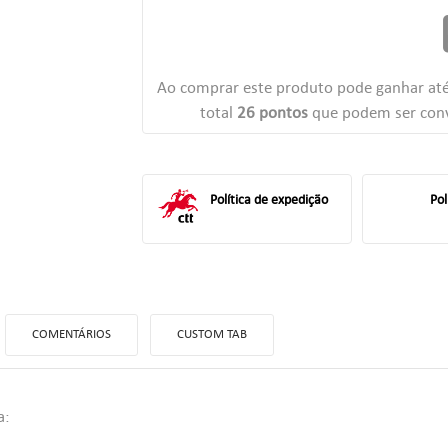
r
Ao comprar este produto pode ganhar at
total
26
pontos
que podem ser conv
Política de expedição
Pol
ITLE))
COMENTÁRIOS
CUSTOM TAB
TRAR
 MINHAS LISTAS DE DESEJOS
LABEL))
a:
ê precisa estar logado para salvar produtos em sua lista de desejos.