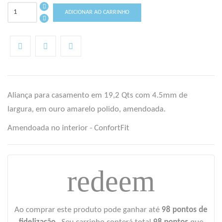
ADICIONAR AO CARRINHO
Aliança para casamento em 19,2 Qts com 4.5mm de
largura, em ouro amarelo polido, amendoada.
Amendoada no interior - ConfortFit
((TITLE))
ENTRAR
AS MINHAS LISTAS DE DESEJOS
redeem
((LABEL))
Você precisa estar logado para salvar produtos em sua lista de
desejos.
add_circle_outline
Criar uma lista
Ao comprar este produto pode ganhar até
98
pontos de
((CANCELTEXT))
((LOGINTEXT))