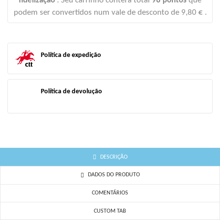
fidelização
. Seu carrinho conterá total
98
pontos
que
((CANCELTEXT))
((CREATETEXT))
podem ser convertidos num vale de desconto de
9,80 €
.
Política de expedição
Política de devolução
DESCRIÇÃO
DADOS DO PRODUTO
COMENTÁRIOS
CUSTOM TAB