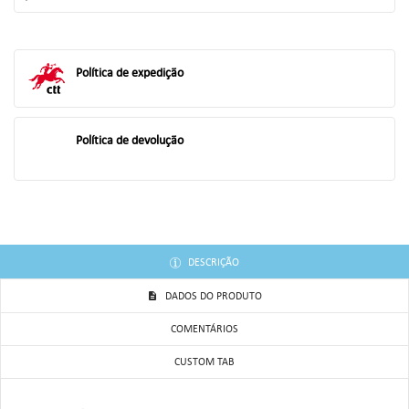
((TITLE))
ENTRAR
AS MINHAS LISTAS DE DESEJOS
Política de expedição
((LABEL))
Você precisa estar logado para salvar produtos em sua lista de
desejos.
add_circle_outline
Criar uma lista
Política de devolução
((CANCELTEXT))
((LOGINTEXT))
((CANCELTEXT))
((CREATETEXT))
DESCRIÇÃO
DADOS DO PRODUTO
COMENTÁRIOS
CUSTOM TAB