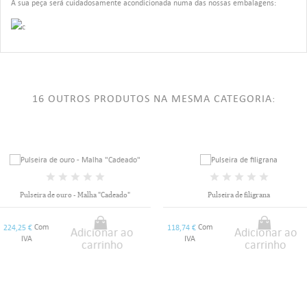
A sua peça será cuidadosamente acondicionada numa das nossas embalagens:
16 OUTROS PRODUTOS NA MESMA CATEGORIA:
Pulseira de ouro - Malha "Cadeado"
Pulseira de filigrana
Com
Com
224,25 €
118,74 €
Adicionar ao
Adicionar ao
IVA
IVA
carrinho
carrinho