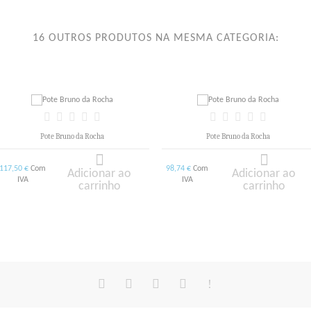
16 OUTROS PRODUTOS NA MESMA CATEGORIA:
Pote Bruno da Rocha
Pote Bruno da Rocha
Com
Com
98,74 €
122,50 €
Adicionar ao
Adicionar ao
IVA
IVA
carrinho
carrinho