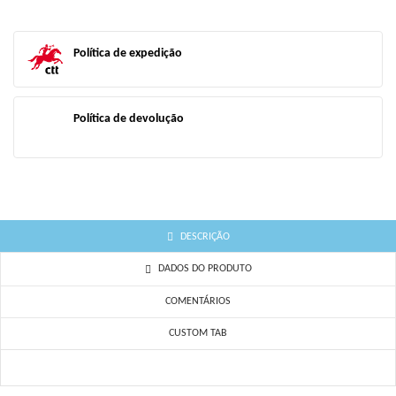
add_circle_outline
Criar uma lista
((CANCELTEXT))
((LOGINTEXT))
((CANCELTEXT))
((CREATETEXT))
Política de expedição
Política de devolução
DESCRIÇÃO
DADOS DO PRODUTO
COMENTÁRIOS
CUSTOM TAB