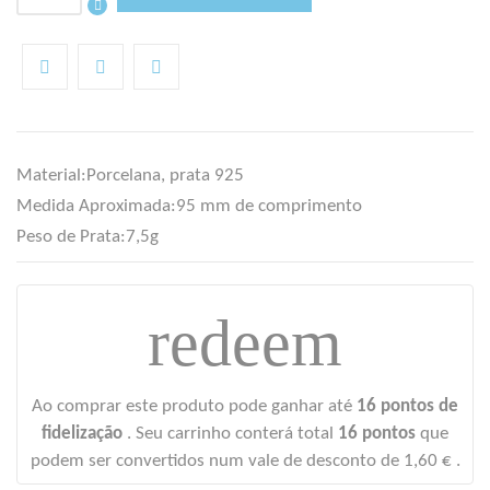
Material:
Porcelana, prata 925
Medida Aproximada:
95 mm de comprimento
Peso de Prata:
7,5g
redeem
((TITLE))
ENTRAR
AS MINHAS LISTAS DE DESEJOS
Ao comprar este produto pode ganhar até
16
pontos de
((LABEL))
Você precisa estar logado para salvar produtos em sua lista de
fidelização
. Seu carrinho conterá total
16
pontos
que
desejos.
podem ser convertidos num vale de desconto de
1,60 €
.