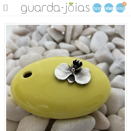
0

phone
person
shopping_ca