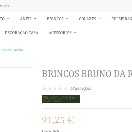
te-nos
NTO
ANÉIS
BRINCOS
COLARES
PULSEIRA
DECORAÇÃO CASA
ACESSÓRIOS
runo da Rocha
BRINCOS BRUNO DA 
0 Avaliações
91,25 €
Com IVA