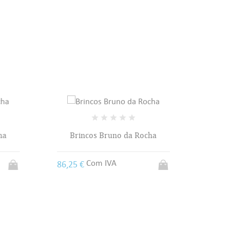
sta
a
Brincos Bruno da Rocha
Bri
Com IVA
86,25 €
0,00 €