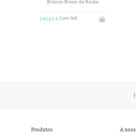
urada
Brincos Bruno da Rocha
Com IVA
140,63 €
J
Produtos
A noss