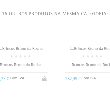
LABEL))
ê precisa estar logado para salvar produtos em sua lista de desejos.
16 OUTROS PRODUTOS NA MESMA CATEGORIA:
add_circle_outline
Criar uma li
((CANCELTEXT))
((LOGINTEXT))
((CANCELTEXT))
((CREATETEXT))
rincos Bruno da Rocha
Brincos Bruno da Roch
Com IVA
Com IVA
25 €
282,49 €