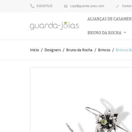
919297525
Loja@guarda-joias.com
Contac


ALIANÇAS DE CASAME
BRUNO DA ROCHA
Início
Designers
Bruno da Rocha
Brincos
Brincos B