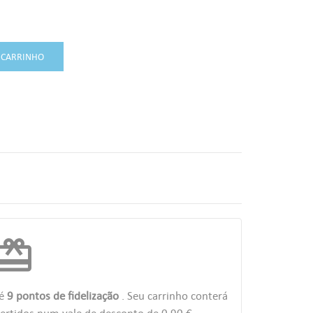
 CARRINHO
edeem
té
9
pontos de fidelização
. Seu carrinho conterá