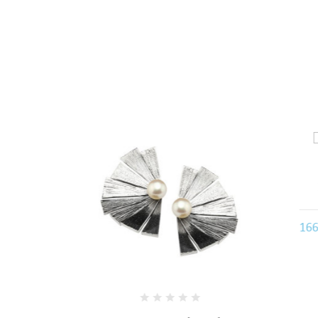
((
Voc
B
166,