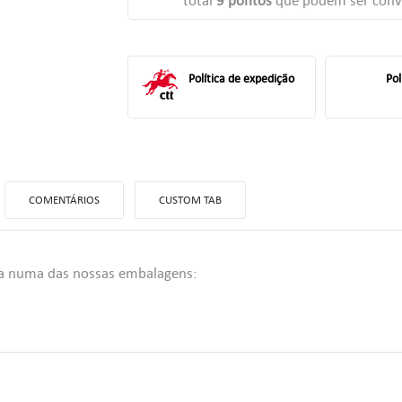
total
9
pontos
que podem ser conv
Política de expedição
Pol
COMENTÁRIOS
CUSTOM TAB
da numa das nossas embalagens:
ITLE))
TRAR
 MINHAS LISTAS DE DESEJOS