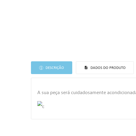
DESCRIÇÃO
DADOS DO PRODUTO
A sua peça será cuidadosamente acondiciona
((T
EN
AS