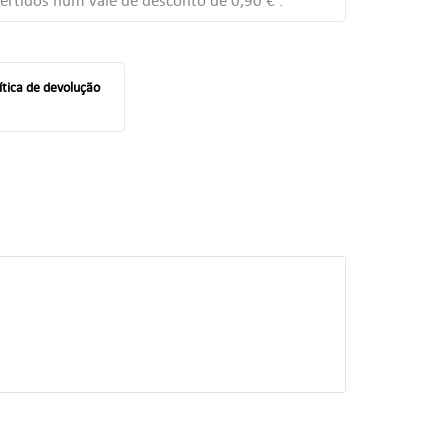
ertidos num vale de desconto de
0,90 €
.
ítica de devolução