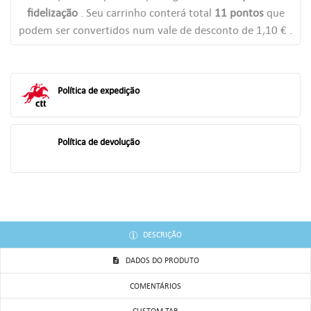
fidelização
. Seu carrinho conterá total
11
pontos
que
((TITLE))
podem ser convertidos num vale de desconto de
1,10 €
.
ENTRAR
AS MINHAS LISTAS DE DESEJOS
((LABEL))
Você precisa estar logado para salvar produtos em sua lista de
Política de expedição
desejos.
add_circle_outline
Criar uma lista
((CANCELTEXT))
((LOGINTEXT))
Política de devolução
((CANCELTEXT))
((CREATETEXT))
DESCRIÇÃO
DADOS DO PRODUTO
COMENTÁRIOS
CUSTOM TAB