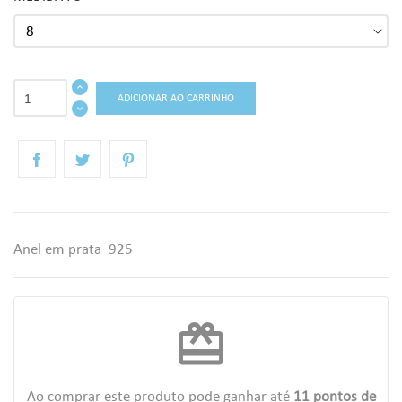
ADICIONAR AO CARRINHO
Anel em prata 925
redeem
Ao comprar este produto pode ganhar até
11
pontos de