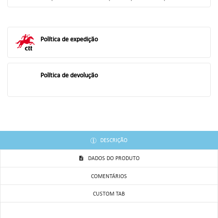
((TITLE))
ENTRAR
AS MINHAS LISTAS DE DESEJOS
Política de expedição
((LABEL))
Você precisa estar logado para salvar produtos em sua lista de
desejos.
add_circle_outline
Criar uma lista
Política de devolução
((CANCELTEXT))
((LOGINTEXT))
((CANCELTEXT))
((CREATETEXT))
DESCRIÇÃO
DADOS DO PRODUTO
COMENTÁRIOS
CUSTOM TAB