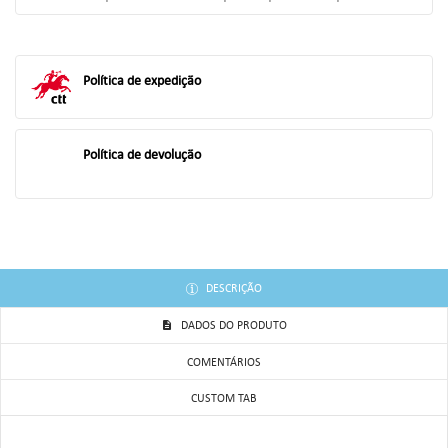
((TITLE))
ENTRAR
AS MINHAS LISTAS DE DESEJOS
Política de expedição
((LABEL))
Você precisa estar logado para salvar produtos em sua lista de
desejos.
add_circle_outline
Criar uma lista
Política de devolução
((CANCELTEXT))
((LOGINTEXT))
((CANCELTEXT))
((CREATETEXT))
DESCRIÇÃO
DADOS DO PRODUTO
COMENTÁRIOS
CUSTOM TAB