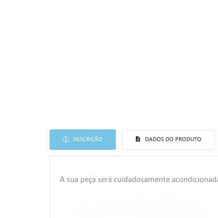
DESCRIÇÃO
DADOS DO PRODUTO
((T
EN
AS
A sua peça será cuidadosamente acondicionad
((
Voc