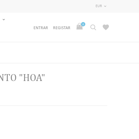
EUR

S
0
ENTRAR
REGISTAR
NTO "HOA"