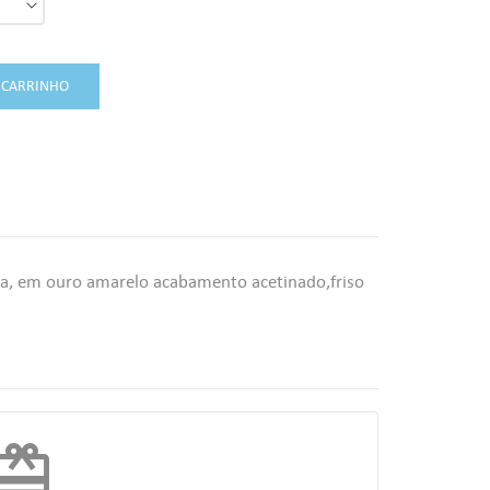
 CARRINHO
a, em ouro amarelo acabamento acetinado,friso
edeem