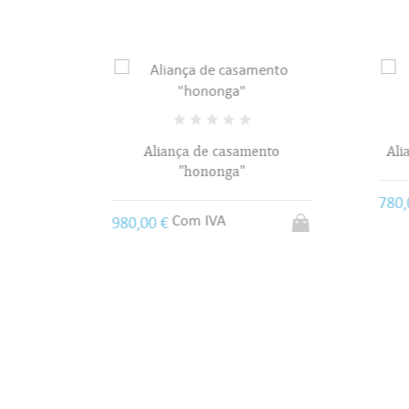
Aliança de casamento
Ali
"hononga"
780,
Com IVA
980,00 €
flort"