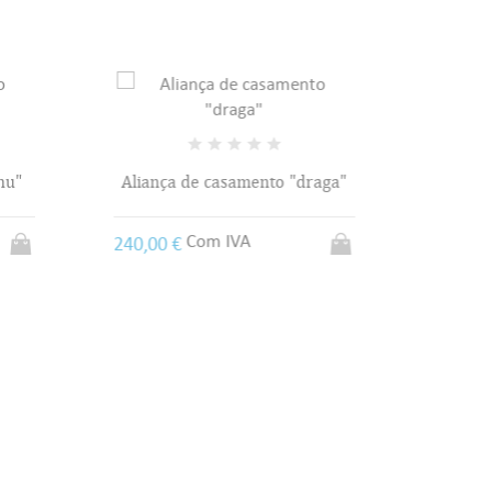
nu"
Aliança de casamento "draga"
Alianç
Com IVA
240,00 €
550,00