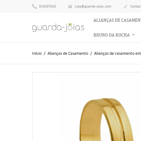
919297525
Loja@guarda-joias.com
Contac


ALIANÇAS DE CASAME
BRUNO DA ROCHA
Início
Alianças de Casamento
Alianças de casamento em