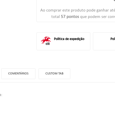
Ao comprar este produto pode ganhar at
total
57
pontos
que podem ser conv
Política de expedição
Pol
COMENTÁRIOS
CUSTOM TAB
ITLE))
TRAR
 MINHAS LISTAS DE DESEJOS
a:
LABEL))
ê precisa estar logado para salvar produtos em sua lista de desejos.