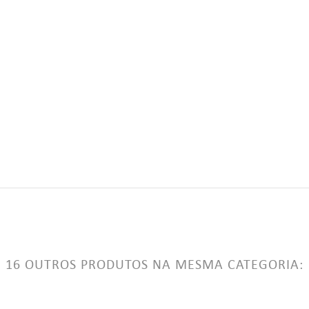
add_circle_outline
Criar uma li
((CANCELTEXT))
((LOGINTEXT))
((CANCELTEXT))
((CREATETEXT))
16 OUTROS PRODUTOS NA MESMA CATEGORIA: