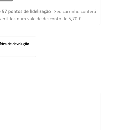
é
57
pontos de fidelização
. Seu carrinho conterá
ertidos num vale de desconto de
5,70 €
.
ítica de devolução