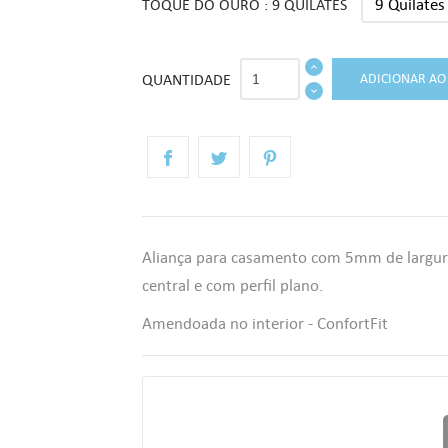
TOQUE DO OURO : 9 QUILATES
QUANTIDADE
ADICIONAR AO
Aliança para casamento com 5mm de largur
central e com perfil plano.
Amendoada no interior - ConfortFit
r